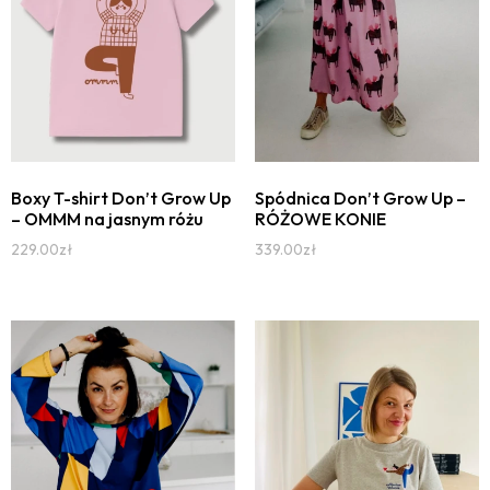
Boxy T-shirt Don’t Grow Up
Spódnica Don’t Grow Up –
– OMMM na jasnym różu
RÓŻOWE KONIE
229.00
zł
339.00
zł