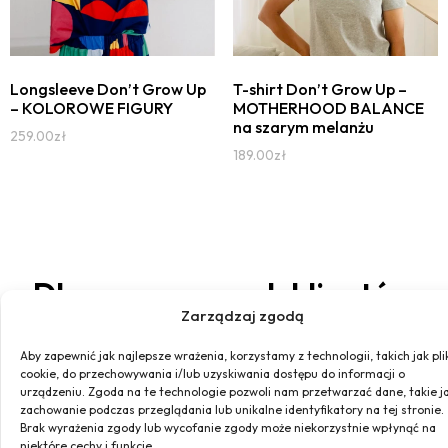
Longsleeve Don’t Grow Up
T-shirt Don’t Grow Up –
– KOLOROWE FIGURY
MOTHERHOOD BALANCE
na szarym melanżu
259.00
zł
189.00
zł
Dbamy o naszych klientów
Zarządzaj zgodą
Aby zapewnić jak najlepsze wrażenia, korzystamy z technologii, takich jak pli
cookie, do przechowywania i/lub uzyskiwania dostępu do informacji o
urządzeniu. Zgoda na te technologie pozwoli nam przetwarzać dane, takie j
zachowanie podczas przeglądania lub unikalne identyfikatory na tej stronie.
Brak wyrażenia zgody lub wycofanie zgody może niekorzystnie wpłynąć na
Szyjemy
Darmowa
Bezpiec
Miła
niektóre cechy i funkcje.