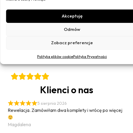
dla
dostawa
płatnośc
obsługa
Ciebie
Darmowa
Bezpieczne
Szybko i
Akceptuję
dostawa
płatności
konkretnie
Z
od 400zł
on-line
dbałością
Odmów
Przelewy24
o detale
Zobacz preferencje
Polityka plików cookie
Polityka Prywatności
Klienci o nas
5 sierpnia 2026
Rewelacja. Zamówiłam dwa komplety i wrócę po więcej
Magdalena