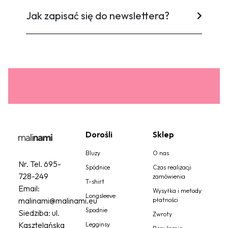
Jak zapisać się do newslettera?
Dorośli
Sklep
Bluzy
O nas
Nr. Tel.
695-
Spódnice
Czas realizacji
728-249
zamówienia
T-shirt
Email:
Wysyłka i metody
Longsleeve
malinami@malinami.eu
płatności
Spodnie
Siedziba: ul.
Zwroty
Kasztelańska
Legginsy