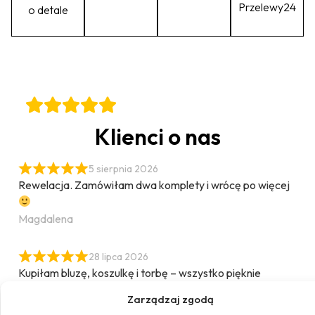
Przelewy24
o detale
Klienci o nas
5 sierpnia 2026
Rewelacja. Zamówiłam dwa komplety i wrócę po więcej
Magdalena
28 lipca 2026
Kupiłam bluzę, koszulkę i torbę – wszystko pięknie
zaprojektowane, wykonane i zapakowane:) Mam ochotę
Zarządzaj zgodą
na więcej:) Polecam tą markę z czystym sumieniem…