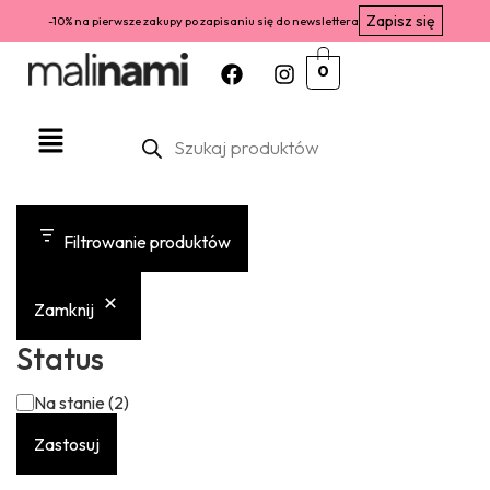
Zapisz się
-10% na pierwsze zakupy po zapisaniu się do newslettera
0
Filtrowanie produktów
Zamknij
Status
Na stanie
(
2
)
Zastosuj