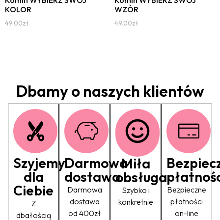
KOLOR
WZÓR
49.00
zł
49.00
zł
Dbamy o naszych klientów
Szyjemy
Darmowa
Bezpiec
Miła
dla
dostawa
płatnośc
obsługa
Ciebie
Darmowa
Bezpieczne
Szybko i
dostawa
płatności
konkretnie
Z
od 400zł
on-line
dbałością