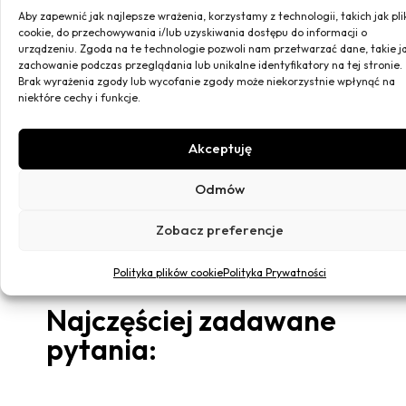
Ewelina
Aby zapewnić jak najlepsze wrażenia, korzystamy z technologii, takich jak pli
cookie, do przechowywania i/lub uzyskiwania dostępu do informacji o
urządzeniu. Zgoda na te technologie pozwoli nam przetwarzać dane, takie j
27 lipca 2026
zachowanie podczas przeglądania lub unikalne identyfikatory na tej stronie.
Zamówiłam spódnicę w koniki. Jest przepiękna,
Brak wyrażenia zgody lub wycofanie zgody może niekorzystnie wpłynąć na
niektóre cechy i funkcje.
przewygodna, świetnie uszyta. Zbieram w niej miliony
komplementów i mam ochotę w ogóle jej nie zdejmować
Akceptuję
Agnieszka
Odmów
Wszystkie opinie
Zobacz preferencje
Polityka plików cookie
Polityka Prywatności
Najczęściej zadawane
pytania: