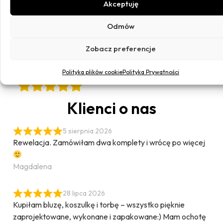
Akceptuję
od 400zł
on-line
dbałością
Przelewy24
o detale
Odmów
Zobacz preferencje
Polityka plików cookie
Polityka Prywatności
Klienci o nas
5 sierpnia 2026
Rewelacja. Zamówiłam dwa komplety i wrócę po więcej
Magdalena
28 lipca 2026
Kupiłam bluzę, koszulkę i torbę – wszystko pięknie
zaprojektowane, wykonane i zapakowane:) Mam ochotę