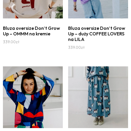
Bluza oversize Don’t Grow
Bluza oversize Don’t Grow
Up – OMMM na kremie
Up – duży COFFEE LOVERS
na LILA
339.00
zł
339.00
zł