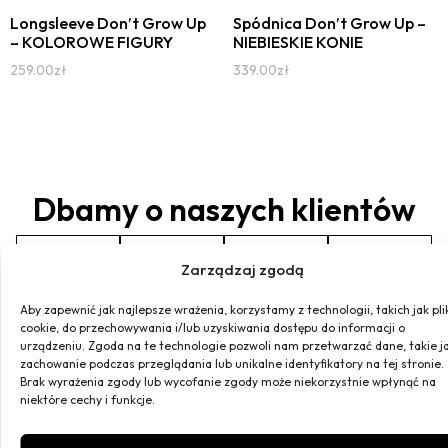
Longsleeve Don’t Grow Up
Spódnica Don’t Grow Up –
– KOLOROWE FIGURY
NIEBIESKIE KONIE
259.00
zł
339.00
zł
Dbamy o naszych klientów
Zarządzaj zgodą
Aby zapewnić jak najlepsze wrażenia, korzystamy z technologii, takich jak pli
cookie, do przechowywania i/lub uzyskiwania dostępu do informacji o
urządzeniu. Zgoda na te technologie pozwoli nam przetwarzać dane, takie j
Szyjemy
Darmowa
Bezpiec
Miła
zachowanie podczas przeglądania lub unikalne identyfikatory na tej stronie.
dla
dostawa
płatnośc
obsługa
Brak wyrażenia zgody lub wycofanie zgody może niekorzystnie wpłynąć na
niektóre cechy i funkcje.
Ciebie
Darmowa
Bezpieczne
Szybko i
dostawa
płatności
konkretnie
Z