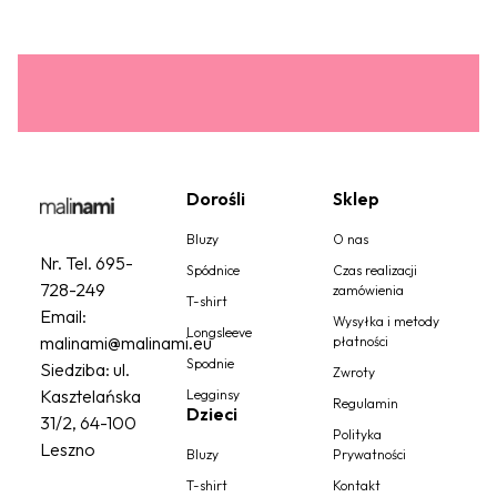
Dorośli
Sklep
Bluzy
O nas
Nr. Tel.
695-
Spódnice
Czas realizacji
728-249
zamówienia
T-shirt
Email:
Wysyłka i metody
Longsleeve
malinami@malinami.eu
płatności
Spodnie
Siedziba: ul.
Zwroty
Kasztelańska
Legginsy
Regulamin
Dzieci
31/2, 64-100
Polityka
Leszno
Bluzy
Prywatności
T-shirt
Kontakt